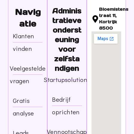
Navig
Adminis
Bloemistens
Traat 11,
tratieve
atie
Kortrijk
8500
onderst
Klanten
euning
vinden
voor
zelfsta
Veelgestelde
ndigen
Startupsolutions
vragen
Bedrijf
Gratis
oprichten
analyse
Vennootschap
Leads