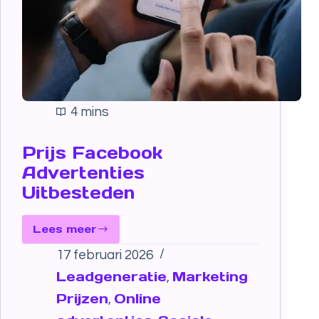
4 mins
Prijs Facebook
Advertenties
Uitbesteden
Lees meer
17 februari 2026
Leadgeneratie
Marketing
,
Prijzen
Online
,