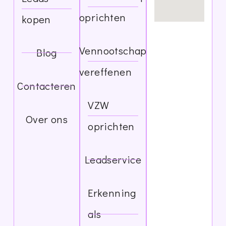
oprichten
kopen
Vennootschap
Blog
vereffenen
Contacteren
VZW
Over ons
oprichten
Leadservice
Erkenning
als