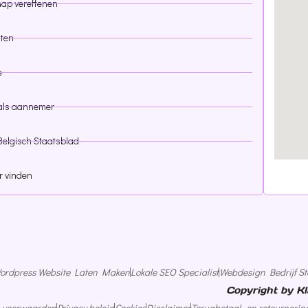
ap vereffenen
ten
e
als aannemer
Belgisch Staatsblad
 vinden
ordpress Website Laten Maken
Lokale SEO Specialist
Webdesign Bedrijf St
Copyright by Kl
 voorwaarden
Privacy beleid
Cookies
Disclaimer
Terugbetaal- en retournering