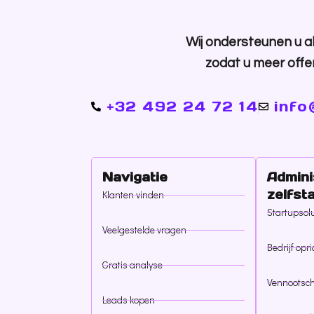
Wij ondersteunen u al
zodat u meer offe
+32 492 24 72 14
info
Navigatie
Admini
zelfst
Klanten vinden
Startupsol
Veelgestelde vragen
Bedrijf opr
Gratis analyse
Vennootsch
Leads kopen