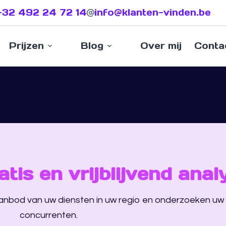
+32 492 24 72 14
info@klanten-vinden.be
Prijzen
Blog
Over mij
Conta
atis en vrijblijvend anal
aanbod van uw diensten in uw regio en onderzoeken uw
concurrenten.