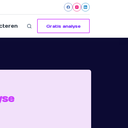
cteren
Gratis analyse
yse