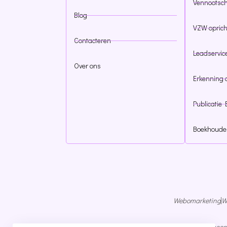
Vennootsch
Blog
VZW oprich
Contacteren
Leadservic
Over ons
Erkenning 
Publicatie 
Boekhouder
Webomarketing
W
Algemeen