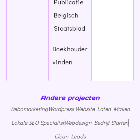
Publicatie
Belgisch
Staatsblad
Boekhouder
vinden
Andere projecten
Webomarketing
Wordpress Website Laten Maken
Lokale SEO Specialist
Webdesign Bedrijf Starten
Clean Leads