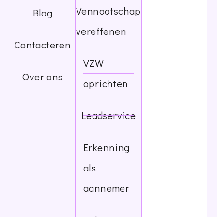
Vennootschap
Blog
vereffenen
Contacteren
VZW
Over ons
oprichten
Leadservice
Erkenning
als
aannemer