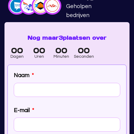
Geholpen
bedrijven
Nog maar
3
plaatsen over
00
00
00
00
Dagen
Uren
Minuten
Seconden
Naam
E-mail